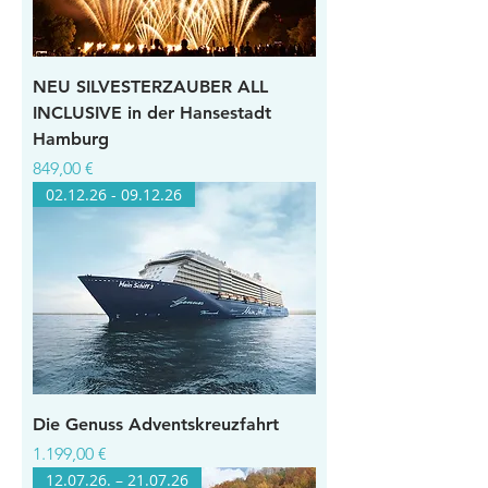
NEU SILVESTERZAUBER ALL
INCLUSIVE in der Hansestadt
Hamburg
Preis
849,00 €
02.12.26 - 09.12.26
Die Genuss Adventskreuzfahrt
Preis
1.199,00 €
12.07.26. – 21.07.26