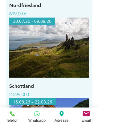
Nordfriesland
Preis
699,00 €
30.07.26 - 09.08.26
Schottland
Preis
2.599,00 €
16.08.26 – 22.08.26
Telefon
Whatsapp
Adresse
Email