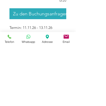
0/20
Zu den Buchungsanfragen
Termin: 11.11.26 - 13.11.26
Sein Sie dieses Jahr mit dabei
Telefon
Whatsapp
Adresse
Email
und erleben Sie 3 wunderschöne
Tage gemeinsam mit uns!
Aufgrund der großen Nachfrage
haben wir in diesem Jahr 2
Termine für Sie aufgelegt!
Info